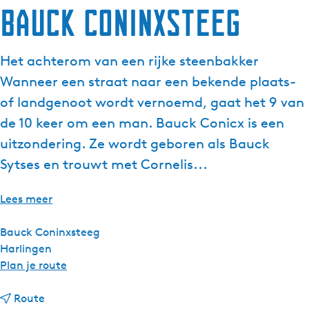
Bauck Coninxsteeg
g
e
t
Het achterom van een rijke steenbakker
a
Wanneer een straat naar een bekende plaats-
a
l
of landgenoot wordt vernoemd, gaat het 9 van
:
de 10 keer om een man. Bauck Conicx is een
N
uitzondering. Ze wordt geboren als Bauck
e
Sytses en trouwt met Cornelis...
d
e
r
Lees meer
l
a
Bauck Coninxsteeg
n
Harlingen
d
n
Plan je route
s
a
n
a
Route