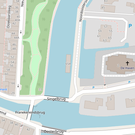
Kennelijk floreert zijn bedrijf, want de buurtschap daar
draagt tot op de dag van vandaag zijn naam: de
Koningsbuurt. Blijft de vraag waarom de steeg achter het
huis dan niet naar Cornelis, maar naar zijn vrouw is
genoemd. Misschien had Bauck thuis de broek aan? Achter
elke sterke man staat een vrouw, tenslotte.