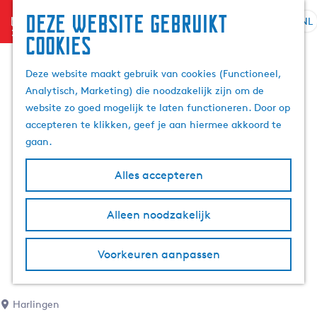
Deze website gebruikt
menu
NL
S
Z
cookies
G
e
o
a
l
e
Deze website maakt gebruik van cookies (Functioneel,
n
e
k
Analytisch, Marketing) die noodzakelijk zijn om de
a
c
e
website zo goed mogelijk te laten functioneren. Door op
a
t
n
accepteren te klikken, geef je aan hiermee akkoord te
r
e
gaan.
d
e
e
r
Alles accepteren
h
t
o
a
m
Alleen noodzakelijk
a
e
l
p
H
Voorkeuren aanpassen
a
u
g
i
e
d
Harlingen
i