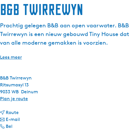
B&B Twirrewyn
g
e
t
Prachtig gelegen B&B aan open vaarwater. B&B
a
Twirrewyn is een nieuw gebouwd Tiny House dat
a
l
van alle moderne gemakken is voorzien.
:
N
Lees meer
e
d
e
B&B Twirrewyn
r
Ritsumasyl 13
l
9033 WB
Deinum
a
n
Plan je route
n
a
d
n
a
Route
s
a
n
r
E-mail
B
a
a
B
Bel