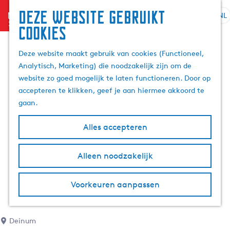
Deze website gebruikt
menu
NL
S
Z
cookies
G
e
o
a
l
e
Deze website maakt gebruik van cookies (Functioneel,
n
e
k
Analytisch, Marketing) die noodzakelijk zijn om de
a
c
e
website zo goed mogelijk te laten functioneren. Door op
a
t
n
accepteren te klikken, geef je aan hiermee akkoord te
r
e
gaan.
d
e
e
r
Alles accepteren
h
t
o
a
m
Alleen noodzakelijk
a
e
l
p
H
Voorkeuren aanpassen
a
u
g
i
e
d
Deinum
i