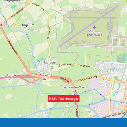
aan het water waar uw huurbootje op u ligt te wachten
om de omgeving vanaf het water te verkennen.
Op mooie zomeravonden vaart u binnendoor binnen een
half uurtje naar het centrum van Leeuwarden voor een
heerlijk etentje.
Het terras biedt u de mogelijkheid om 's ochtends aan het
water te ontbijten, 's middags heerlijk op uw ligbed in de
zon te liggen en 's avonds te genieten van spectaculaire
zonsondergangen. Vanzelfsprekend kunt u direct vanaf
het terras een baantje trekken. En heeft u na het
avondeten zin om te ontspannen, onze Jeu de Boulesbaan
ligt naast ons huis.
B&B Twirrewyn