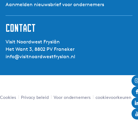
Privé badkamer, Familiekamers, Keuken
Aanmelden nieuwsbrief voor ondernemers
Overig:
Honden toegestaan, Rolstoelvriendelijk
Contact
Honden toegestaan
Ja
Visit Noardwest Fryslân
Het Want 3, 8802 PV Franeker
info@visitnoardwestfryslan.nl
Cookies
Privacy beleid
Voor ondernemers
cookievoorkeuren