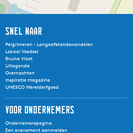
Bereikbaar per auto:
Ja
Eigen parkeerterrein:
Ja
Snel naar
Tweepersoonsbedden:
1
Tweepersoonskamers met
1
Pelgrimeren - Langeafstandswandelen
aparte bedden:
Lokaal Voedsel
Dekbedden
Ja
Bruine Vloot
Uitagenda
B&B de Dageraad
Overnachten
Televisie in accommodatie
Ja
Inspiratie magazine
Internetverbinding:
WiFi
UNESCO Werelderfgoed
Huisdieren:
Huisdieren alleen na overleg
Voor ondernemers
Ligging:
Dorp of stad < 1 km
Ondernemerspagina
Faciliteiten:
Een evenement aanmelden