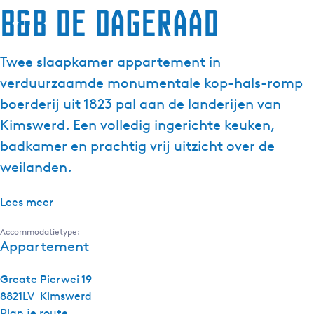
B&B de Dageraad
Twee slaapkamer appartement in
verduurzaamde monumentale kop-hals-romp
boerderij uit 1823 pal aan de landerijen van
Kimswerd. Een volledig ingerichte keuken,
badkamer en prachtig vrij uitzicht over de
weilanden.
Lees meer
Accommodatietype:
Appartement
Greate Pierwei 19
8821LV
Kimswerd
n
Plan je route