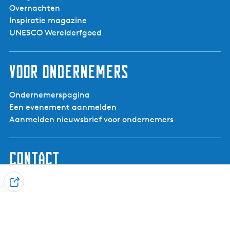
Overnachten
Inspiratie magazine
UNESCO Werelderfgoed
Voor ondernemers
Ondernemerspagina
Een evenement aanmelden
Aanmelden nieuwsbrief voor ondernemers
Contact
Visit Noardwest Fryslân
D
Het Want 3, 8802 PV Franeker
e
info@visitnoardwestfryslan.nl
e
l