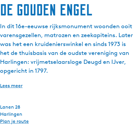
De Gouden Engel
g
e
t
In dit 16e-eeuwse rijksmonument woonden ooit
a
varensgezellen, matrozen en zeekapiteins. Later
a
l
was het een kruidenierswinkel en sinds 1973 is
:
het de thuisbasis van de oudste vereniging van
N
Harlingen: vrijmetselaarsloge Deugd en IJver,
e
opgericht in 1797.
d
e
r
Lees meer
l
a
n
Lanen 28
d
Harlingen
s
n
Plan je route
a