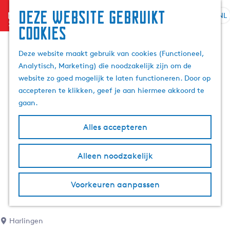
Deze website gebruikt
menu
NL
S
Z
cookies
G
e
o
a
l
e
Deze website maakt gebruik van cookies (Functioneel,
n
e
k
Analytisch, Marketing) die noodzakelijk zijn om de
a
c
e
website zo goed mogelijk te laten functioneren. Door op
a
t
n
accepteren te klikken, geef je aan hiermee akkoord te
r
e
gaan.
d
e
e
r
Alles accepteren
h
t
o
a
m
Alleen noodzakelijk
a
e
l
p
H
Voorkeuren aanpassen
a
u
g
i
e
d
Harlingen
i