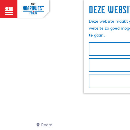
Deze websi
menu
G
Deze website maakt g
a
website zo goed moge
n
te gaan.
a
a
r
d
e
h
o
m
e
p
a
g
e
Raerd