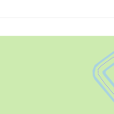
en in de Middelzee loopt nu het kanaal De Swette.
en grenssloot tussen de regio’s Oostergo en Westergo nadat
as.
lootjes maar een rechte poldersloot, die later handig was a
den, het wordt daarom ook wel de Sneekertrekvaart geno
n boven Leeuwarden, maar delen ervan zijn gedempt voor d
ntocht.
en boot of kano of er langs fietsen of wandelen.
versteken, hier bevond zich vroeger de tiende sluis in de oud