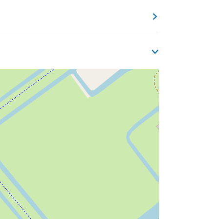
 de oude Middelzee - die Friesland tot het
ls trekvaart voor vrachtverkeer en
emd.
e uitbreiding van de stad Leeuwarden. De
e Slachtedijk. Dit is het smalste punt van