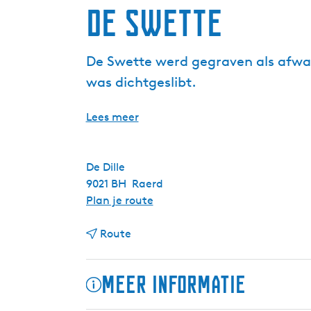
De Swette
De Swette werd gegraven als afwat
was dichtgeslibt.
Lees meer
De Dille
9021 BH
Raerd
n
Plan je route
a
n
a
Route
a
r
a
D
Meer informatie
r
e
D
S