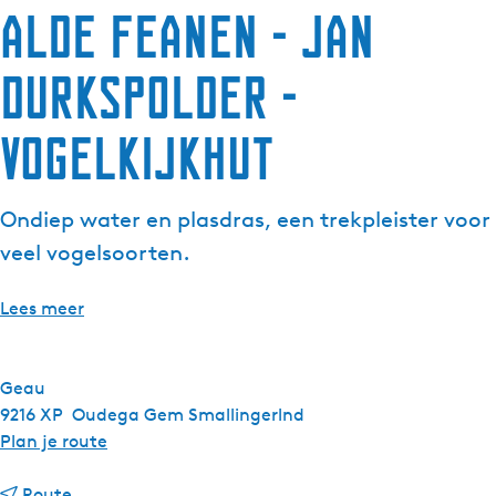
Alde Feanen - Jan
Durkspolder -
Vogelkijkhut
Ondiep water en plasdras, een trekpleister voor
veel vogelsoorten.
Lees meer
Geau
9216 XP
Oudega Gem Smallingerlnd
n
Plan je route
a
n
a
Route