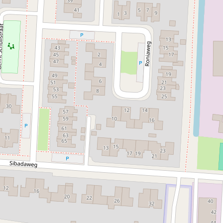
Jongeren
Ja
Scholieren
Ja
Studenten
Ja
Volwassenen
Ja
Senioren
Ja
Kinderen
Ja
LGBTQIA+
Ja