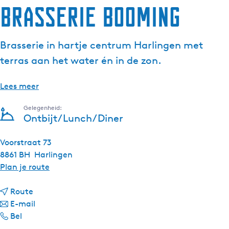
Brasserie Booming
Brasserie in hartje centrum Harlingen met
terras aan het water én in de zon.
Lees meer
Gelegenheid:
Ontbijt/Lunch/Diner
Voorstraat 73
8861 BH
Harlingen
n
Plan je route
a
n
a
Route
a
n
r
E-mail
B
a
a
B
Bel
r
r
a
r