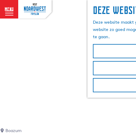
Deze websi
menu
G
Deze website maakt g
a
website zo goed moge
n
te gaan.
a
a
r
d
e
h
o
m
e
p
a
g
e
Boazum