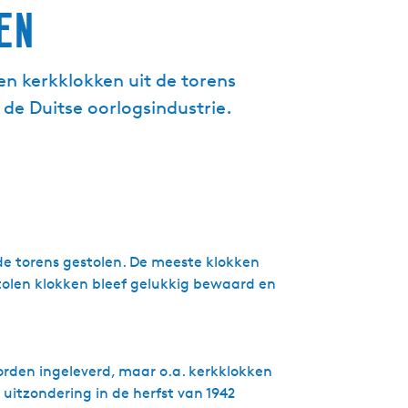
en
g
e
t
en kerkklokken uit de torens
a
de Duitse oorlogsindustrie.
a
l
:
N
e
d
e
r
 de torens gestolen. De meeste klokken
l
tolen klokken bleef gelukkig bewaard en
a
n
d
s
orden ingeleverd, maar o.a. kerkklokken
uitzondering in de herfst van 1942