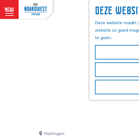
Deze websi
menu
G
Deze website maakt g
a
website zo goed moge
n
te gaan.
a
a
r
d
e
h
o
m
e
p
a
g
e
Harlingen