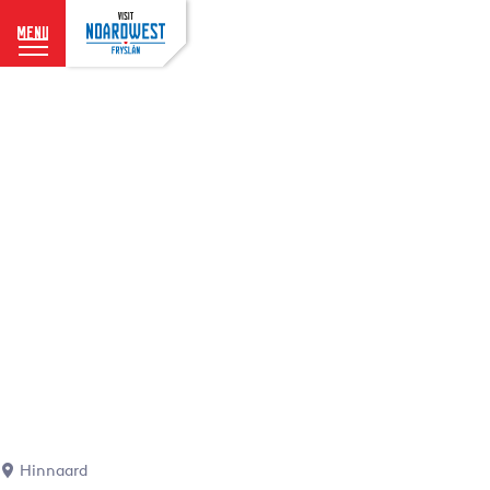
menu
G
a
n
a
a
r
d
e
h
o
m
e
p
a
g
e
Hinnaard