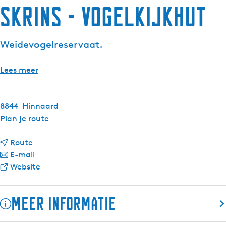
Skrins - Vogelkijkhut
Weidevogelreservaat.
Lees meer
8844
Hinnaard
n
Plan je route
a
n
a
Route
a
n
r
E-mail
a
a
v
S
Website
r
a
a
k
S
r
n
r
Meer informatie
k
S
S
i
r
k
k
n