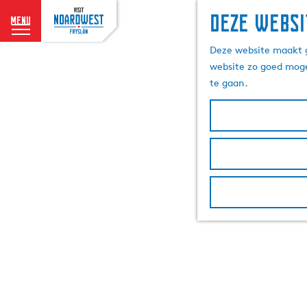
Deze websi
menu
G
Deze website maakt g
a
website zo goed moge
n
te gaan.
a
a
r
d
e
h
o
m
e
p
a
g
e