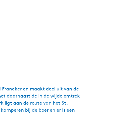
g
e
t
a
a
l
:
N
e
d
e
r
d
Franeker
en maakt deel uit van de
l
met daarnaast de in de wijde omtrek
a
k ligt aan de route van het St.
n
kamperen bij de boer en er is een
d
s