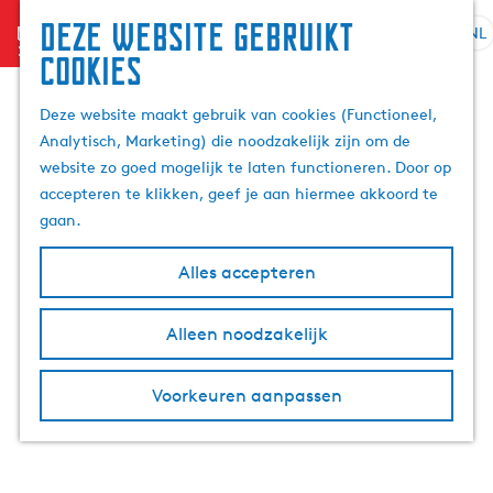
Deze website gebruikt
menu
NL
S
Z
cookies
G
e
o
a
l
e
Deze website maakt gebruik van cookies (Functioneel,
n
e
k
Analytisch, Marketing) die noodzakelijk zijn om de
a
c
e
website zo goed mogelijk te laten functioneren. Door op
a
t
n
accepteren te klikken, geef je aan hiermee akkoord te
r
e
gaan.
d
e
e
r
Alles accepteren
h
t
o
a
m
Alleen noodzakelijk
a
e
l
p
H
Voorkeuren aanpassen
a
u
g
i
e
d
i