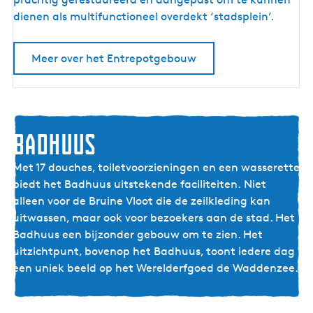
t
dienen als multifunctioneel overdekt ‘stadsplein’.
r
e
Meer over het Entrepotgebouw
p
o
t
g
e
Badhuus
b
o
Met 17 douches, toiletvoorzieningen en een wasserette
u
biedt het Badhuus uitstekende faciliteiten. Niet
w
alleen voor de Bruine Vloot die de zeilkleding kan
uitwassen, maar ook voor bezoekers aan de stad. Het
Badhuus een bijzonder gebouw om te zien. Het
uitzichtpunt, bovenop het Badhuus, toont iedere dag
een uniek beeld op het Werelderfgoed de Waddenzee.