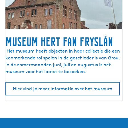
a
a
t
s
e
l
Museum Hert fan Fryslân
i
j
M
Het museum heeft objecten in haar collectie die een
k
u
kenmerkende rol spelen in de geschiedenis van Grou.
e
s
In de zomermaanden juni, juli en augustus is het
S
e
museum voor het laatst te bezoeken.
U
u
P
m
Hier vind je meer informatie over het museum
s
H
c
e
h
r
o
t
o
f
l
a