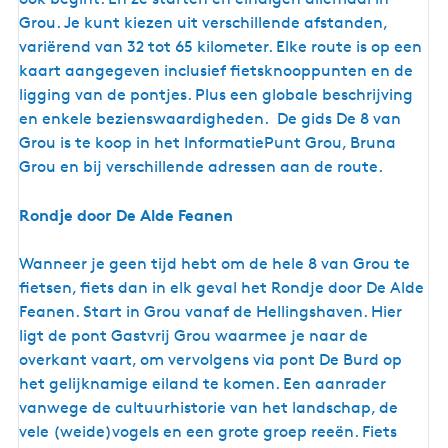
s
s
Grou. Je kunt kiezen uit verschillende afstanden,
s
e
variërend van 32 tot 65 kilometer. Elke route is op een
e
n
kaart aangegeven inclusief fietsknooppunten en de
n
i
ligging van de pontjes. Plus een globale beschrijving
!
n
en enkele bezienswaardigheden. De gids De 8 van
e
Grou is te koop in het InformatiePunt Grou, Bruna
n
Grou en bij verschillende adressen aan de route.
r
o
Rondje door De Alde Feanen
n
d
Wanneer je geen tijd hebt om de hele 8 van Grou te
G
fietsen, fiets dan in elk geval het Rondje door De Alde
r
Feanen. Start in Grou vanaf de Hellingshaven. Hier
o
ligt de pont Gastvrij Grou waarmee je naar de
u
overkant vaart, om vervolgens via pont De Burd op
het gelijknamige eiland te komen. Een aanrader
vanwege de cultuurhistorie van het landschap, de
vele (weide)vogels en een grote groep reeën. Fiets