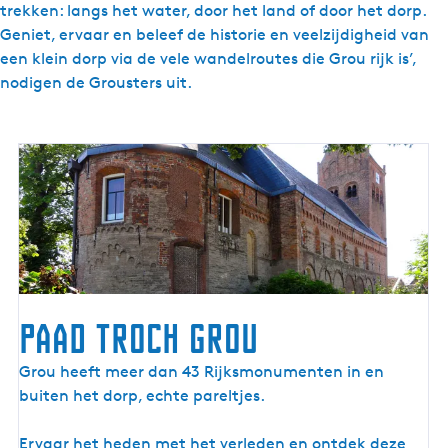
trekken: langs het water, door het land of door het dorp.
Geniet, ervaar en beleef de historie en veelzijdigheid van
een klein dorp via de vele wandelroutes die Grou rijk is’,
nodigen de Grousters uit.
Paad troch Grou
Grou heeft meer dan 43 Rijksmonumenten in en
buiten het dorp, echte pareltjes.
Ervaar het heden met het verleden en ontdek deze