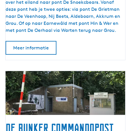
over het eiland naar pont De Snoekcbears. Vanaf
deze pont heb je twee opties: via pont De Grietman
naar De Veenhoop, Nij Beets, Aldeboarn, Akkrum en
Grou. Of op naar Earnewâld met pont Hin & Wer en
met pont De Oerhaal via Warten terug naar Grou.
Meer informatie
De Bunker Commandopost