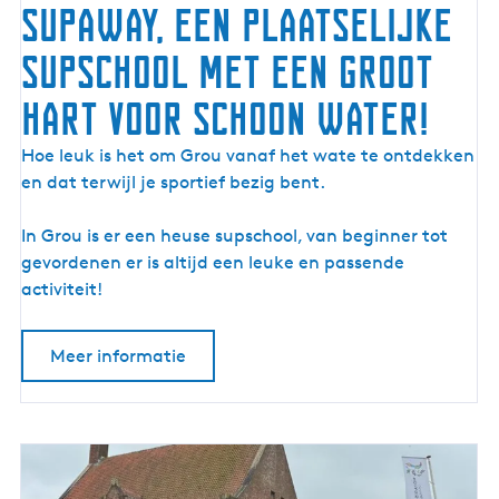
SUPAway, een plaatselijke
o
s
SUPschool met een groot
t
hart voor schoon water!
G
r
S
Hoe leuk is het om Grou vanaf het wate te ontdekken
o
U
en dat terwijl je sportief bezig bent.
u
P
A
In Grou is er een heuse supschool, van beginner tot
w
gevordenen er is altijd een leuke en passende
a
activiteit!
y
,
Meer informatie
e
e
n
p
l