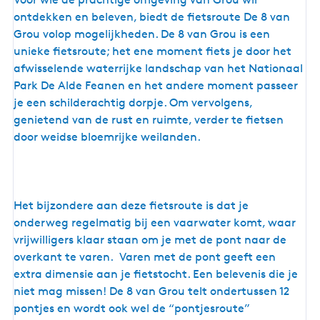
o
ontdekken en beleven, biedt de fietsroute De 8 van
n
Grou volop mogelijkheden. De 8 van Grou is een
t
unieke fietsroute; het ene moment fiets je door het
j
afwisselende waterrijke landschap van het Nationaal
e
Park De Alde Feanen en het andere moment passeer
s
je een schilderachtig dorpje. Om vervolgens,
r
genietend van de rust en ruimte, verder te fietsen
o
door weidse bloemrijke weilanden.
u
t
e
e
Het bijzondere aan deze fietsroute is dat je
e
onderweg regelmatig bij een vaarwater komt, waar
n
vrijwilligers klaar staan om je met de pont naar de
b
overkant te varen. Varen met de pont geeft een
e
extra dimensie aan je fietstocht. Een belevenis die je
l
niet mag missen! De 8 van Grou telt ondertussen 12
e
pontjes en wordt ook wel de “pontjesroute”