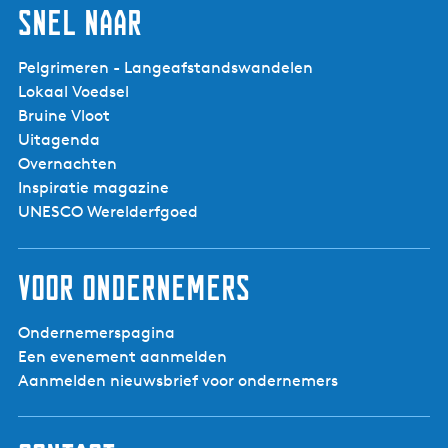
m
Snel naar
n
e
F
t
r
Pelgrimeren - Langeafstandswandelen
e
y
Lokaal Voedsel
e
s
Bruine Vloot
n
l
Uitagenda
g
â
Overnachten
r
n
Inspiratie magazine
o
UNESCO Werelderfgoed
o
t
h
Voor ondernemers
a
r
Ondernemerspagina
t
Een evenement aanmelden
v
Aanmelden nieuwsbrief voor ondernemers
o
o
r