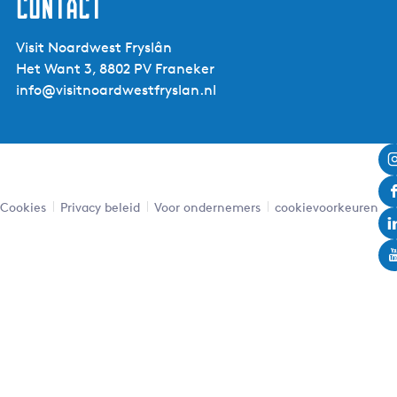
Contact
s
c
Visit Noardwest Fryslân
h
Het Want 3, 8802 PV Franeker
o
info@visitnoardwestfryslan.nl
o
n
w
a
t
Cookies
e
Privacy beleid
Voor ondernemers
cookievoorkeuren
r
!