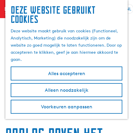
Deze website gebruikt
menu
NL
S
Z
cookies
G
e
o
a
l
e
Deze website maakt gebruik van cookies (Functioneel,
n
e
k
Analytisch, Marketing) die noodzakelijk zijn om de
a
c
e
website zo goed mogelijk te laten functioneren. Door op
a
t
n
accepteren te klikken, geef je aan hiermee akkoord te
r
e
gaan.
d
e
e
r
Alles accepteren
h
t
o
a
m
Alleen noodzakelijk
a
e
l
p
H
Voorkeuren aanpassen
a
u
g
i
e
d
i