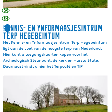
e
s
09
t
34
o
Kennis- en Ynformaasjesintrum
r
7
t
Terp Hegebeintum
A
Het Kennis- en Ynformaasjesintrum Terp Hegebeintum
m
ligt aan de voet van de hoogste terp van Nederland.
e
Hier kunt u toegangskaarten kopen voor het
r
Archeologisch Steunpunt, de kerk en Harsta State.
i
Daarnaast vindt u hier het Terpcafé en TIP.
k
a
K
a
e
n
n
s
n
v
i
l
s
i