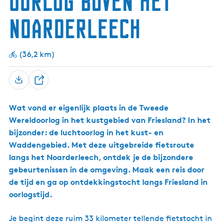
Oorlog boven het
g
Noarderleech
e
t
a
(36,2 km)
a
l
:
D
N
e
e
Wat vond er eigenlijk plaats in de Tweede
e
d
Wereldoorlog in het kustgebied van Friesland? In het
l
e
bijzonder: de luchtoorlog in het kust- en
r
Waddengebied. Met deze uitgebreide fietsroute
l
langs het Noarderleech, ontdek je de bijzondere
a
gebeurtenissen in de omgeving. Maak een reis door
n
de tijd en ga op ontdekkingstocht langs Friesland in
d
oorlogstijd.
s
Je begint deze ruim 33 kilometer tellende fietstocht in