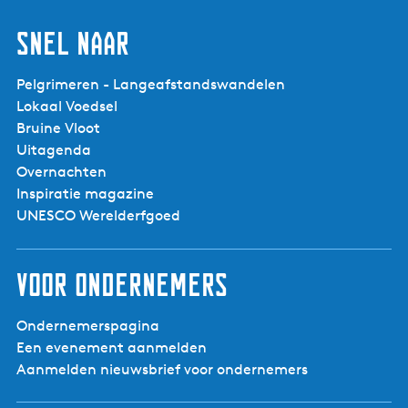
Vrij liggend (fiets-)pad, Wildrooster, Op de weg
Route kenmerken:
Themaroute, Van A naar A
Snel naar
Naam beheerder:
.
Pelgrimeren - Langeafstandswandelen
Lokaal Voedsel
Kinderen
Ja
Bruine Vloot
Gezinnen
Ja
Uitagenda
Jongeren
Ja
Overnachten
Volwassenen
Ja
Inspiratie magazine
Senioren
Ja
UNESCO Werelderfgoed
E-bike
Ja
Voor ondernemers
Mountainbike
Ja
Racefiets
Ja
Ondernemerspagina
Toerfiets
Ja
Een evenement aanmelden
Aanmelden nieuwsbrief voor ondernemers