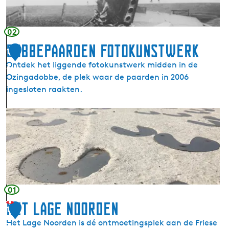
n
t
n
e
02
n
Dobbepaarden fotokunstwerk
1
D
Ontdek het liggende fotokunstwerk midden in de
e
6
Ozingadobbe, de plek waar de paarden in 2006
R
ingesloten raakten.
o
o
D
&
o
A
b
n
b
d
e
r
p
a
a
e
01
a
Het Lage Noorden
1
r
Het Lage Noorden is dé ontmoetingsplek aan de Friese
d
7