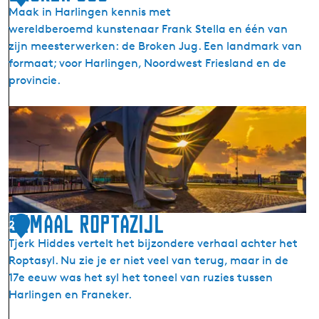
Maak in Harlingen kennis met
wereldberoemd kunstenaar Frank Stella en één van
zijn meesterwerken: de Broken Jug. Een landmark van
formaat; voor Harlingen, Noordwest Friesland en de
provincie.
B
r
o
k
e
n
J
Gemaal Roptazijl
2
u
Tjerk Hiddes vertelt het bijzondere verhaal achter het
g
Roptasyl. Nu zie je er niet veel van terug, maar in de
17e eeuw was het syl het toneel van ruzies tussen
Harlingen en Franeker.