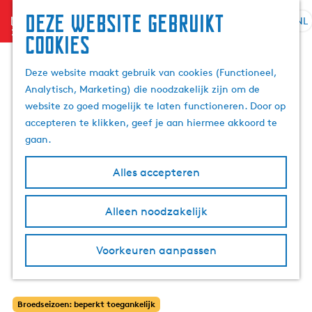
Deze website gebruikt
menu
NL
S
Z
cookies
G
e
o
a
l
e
Deze website maakt gebruik van cookies (Functioneel,
n
e
k
Analytisch, Marketing) die noodzakelijk zijn om de
a
c
e
website zo goed mogelijk te laten functioneren. Door op
a
t
n
accepteren te klikken, geef je aan hiermee akkoord te
r
e
gaan.
d
e
e
r
Alles accepteren
h
t
o
a
m
Alleen noodzakelijk
a
e
l
p
H
Voorkeuren aanpassen
a
u
g
i
e
d
Broedseizoen: beperkt toegankelijk
i