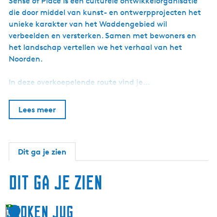
Sense of Place is een culturele ontwikkelorganisatie
die door middel van kunst- en ontwerpprojecten het
unieke karakter van het Waddengebied wil
verbeelden en versterken. Samen met bewoners en
het landschap vertellen we het verhaal van het
Noorden.
In deze overkoepelende route vind je…
Lees meer
Dit ga je zien
Dit ga je zien
Broken Jug
1