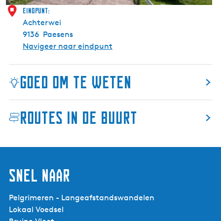
s
Eindpunt:
-
Achterwei
M
9136
Paesens
o
Navigeer naar eindpunt
d
d
Goed om te weten
e
r
g
Routes in de buurt
a
Gemarkeerd:
Ja
t
Route typering:
Recreatief
,
Route obstakels:
d
Vrij liggend (fiets-)pad, Wildrooster, Op de weg,
e
Oversteek provinciale weg
Snel naar
v
Route kenmerken:
Themaroute, Van A naar B
e
r
Pelgrimeren - Langeafstandswandelen
d
Lokaal Voedsel
Kinderen
Ja
r