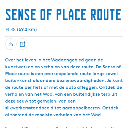
g
Sense of Place route
e
t
a
(69,2 km)
a
l
D
:
e
N
Over het leven in het Waddengebied gaan de
e
e
kunstwerken en verhalen van deze route. De Sense of
l
d
Place route is een overkoepelende route langs zowel
e
buitenkunst als andere bezienswaardigheden. Je kunt
r
de route per fiets of met de auto afleggen. Ontdek de
l
verhalen van het Wad, van een buitendijkse terp uit
a
deze eeuw tot gemalen, van een
n
slikwerkersstandbeeld tot aardappelboeren. Ontdek
d
al toerend de mooiste verhalen van het Wad.
s