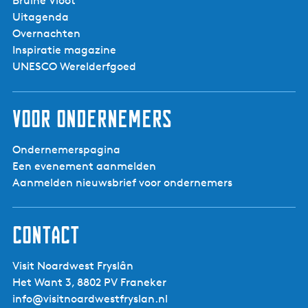
Bruine Vloot
Gezinnen
Ja
o
Uitagenda
Jongeren
Ja
n
Overnachten
Volwassenen
Ja
k
Inspiratie magazine
Senioren
Ja
e
UNESCO Werelderfgoed
n
v
Heuvelachtig / Glooiend
Ja
Voor ondernemers
i
s
s
Ondernemerspagina
E-bike
Ja
e
Een evenement aanmelden
Mountainbike
Ja
r
Aanmelden nieuwsbrief voor ondernemers
Racefiets
Ja
s
Toerfiets
Ja
Contact
Visit Noardwest Fryslân
Het Want 3, 8802 PV Franeker
info@visitnoardwestfryslan.nl