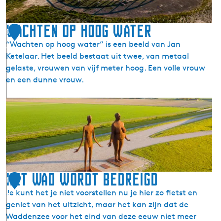
f
p
a
n
Wachten op hoog water
1
d
“Wachten op hoog water” is een beeld van Jan
4
e
Ketelaar. Het beeld bestaat uit twee, van metaal
T
gelaste, vrouwen van vijf meter hoog. Een volle vrouw
a
en een dunne vrouw.
k
o
W
m
a
s
c
t
h
t
e
n
Het Wad wordt bedreigd
1
o
Je kunt het je niet voorstellen nu je hier zo fietst en
5
p
geniet van het uitzicht, maar het kan zijn dat de
h
Waddenzee voor het eind van deze eeuw niet meer