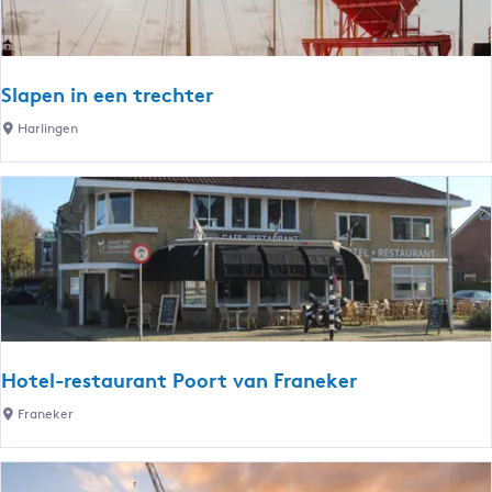
H
u
b
Slapen in een trechter
S
Harlingen
l
a
p
e
n
i
n
e
e
Hotel-restaurant Poort van Franeker
n
H
Franeker
t
o
r
t
e
e