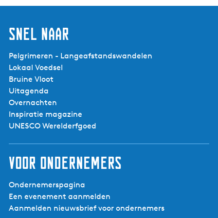
e
a
t
u
c
r
Snel naar
h
a
e
n
Pelgrimeren - Langeafstandswandelen
r
t
Lokaal Voedsel
H
O
Bruine Vloot
o
o
Uitagenda
t
s
Overnachten
e
t
Inspiratie magazine
l
e
UNESCO Werelderfgoed
-
r
P
g
a
o
Voor ondernemers
l
o
e
Ondernemerspagina
i
Een evenement aanmelden
s
Aanmelden nieuwsbrief voor ondernemers
S