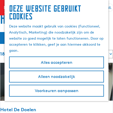
Deze website gebruikt
menu
NL
S
Z
Hotels
cookies
G
e
o
a
l
e
Deze website maakt gebruik van cookies (Functioneel,
n
e
k
Analytisch, Marketing) die noodzakelijk zijn om de
a
W
S
c
e
Filter
website zo goed mogelijk te laten functioneren. Door op
a
o
t
n
a
accepteren te klikken, geef je aan hiermee akkoord te
r
r
e
t
gaan.
d
S
e
18 resultaten
t
e
o
e
r
e
Alles accepteren
r
h
t
z
r
t
o
a
o
e
m
o
Alleen noodzakelijk
a
p
e
e
l
:
r
e
p
H
o
Voorkeuren aanpassen
a
u
p
k
g
i
:
e
d
j
Hotel De Doelen
i