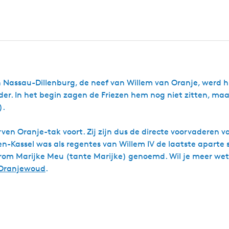
n Nassau-Dillenburg, de neef van Willem van Oranje, werd hie
uder. In het begin zagen de Friezen hem nog niet zitten, maa
).
rven Oranje-tak voort. Zij zijn dus de directe voorvaderen v
n-Kassel was als regentes van Willem IV de laatste aparte
aarom Marijke Meu (tante Marijke) genoemd. Wil je meer we
 Oranjewoud
.