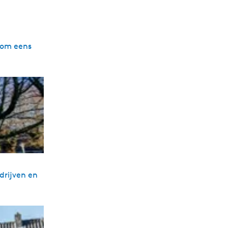
Kom eens
drijven en