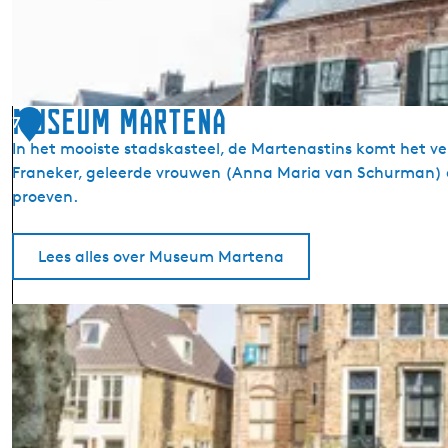
n
t
s
n
i
a
s
Museum Martena
7
t
In het mooiste stadskasteel, de Martenastins komt het v
i
Franeker, geleerde vrouwen (Anna Maria van Schurman) en
n
proeven.
s
Lees alles over Museum Martena
M
u
s
e
u
m