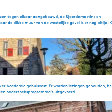
inzen tegen elkaar aangebouwd, de Sjaerdemastins en
 de dikke muur van de westelijke gevel is er nog altijd. 
.
aneker Academie gehuisvest. Er worden lezingen gehouden, be
rden onderzoeksprogramma's uitgevoerd.