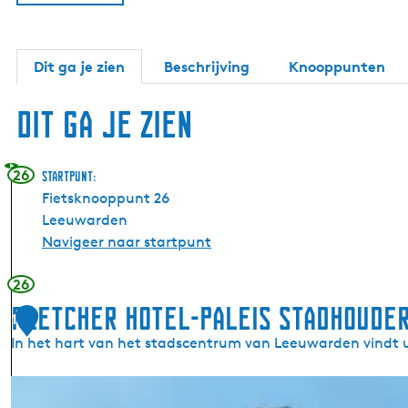
Dit ga je zien
Beschrijving
Knooppunten
Dit ga je zien
26
Startpunt:
Fietsknooppunt 26
Leeuwarden
Navigeer naar startpunt
26
Fletcher Hotel-Paleis Stadhouder
1
In het hart van het stadscentrum van Leeuwarden vindt u 
F
l