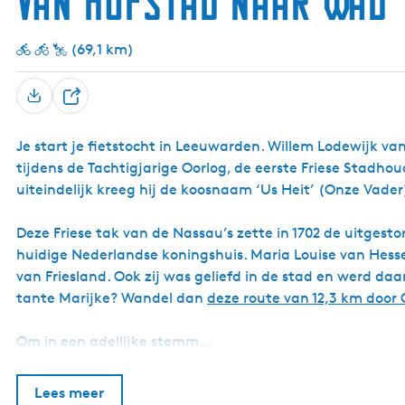
Van Hofstad naar Wad
(69,1 km)
D
e
Je start je fietstocht in Leeuwarden. Willem Lodewijk va
e
tijdens de Tachtigjarige Oorlog, de eerste Friese Stadho
l
uiteindelijk kreeg hij de koosnaam ‘Us Heit’ (Onze Vader
Deze Friese tak van de Nassau’s zette in 1702 de uitgesto
huidige Nederlandse koningshuis. Maria Louise van Hesse
van Friesland. Ook zij was geliefd in de stad en werd d
tante Marijke? Wandel dan
deze route van 12,3 km door
Om in een adellijke stemm…
Lees meer