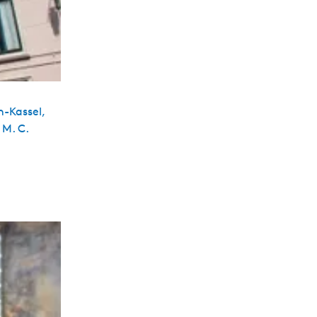
-Kassel,
 M. C.