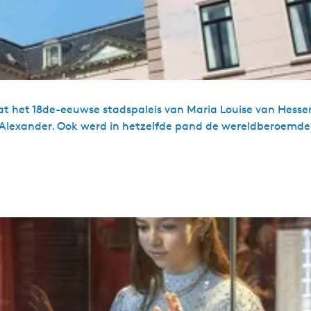
t het 18de-eeuwse stadspaleis van Maria Louise van Hessen
-Alexander. Ook werd in hetzelfde pand de wereldberoemde