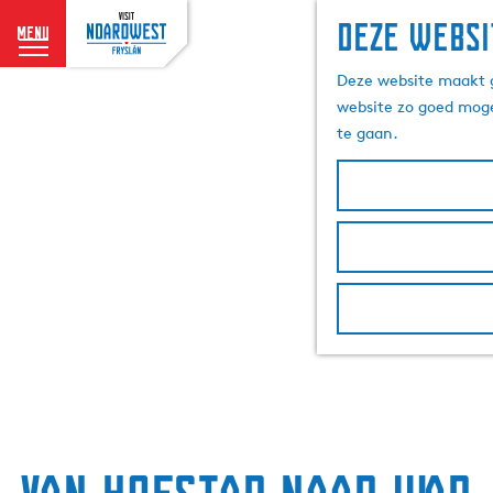
Deze websi
menu
G
Deze website maakt g
a
website zo goed moge
n
te gaan.
a
a
r
d
e
h
o
m
e
p
a
g
e