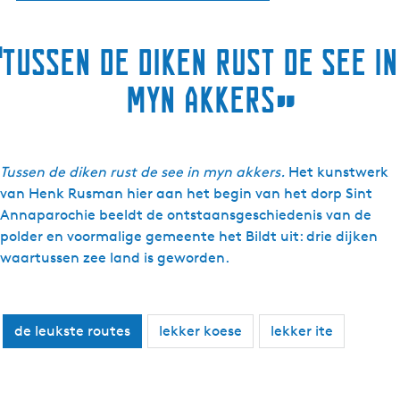
“
Tussen de diken rust de see in
myn akkers
”
Tussen de diken rust de see in myn akkers.
Het kunstwerk
van Henk Rusman hier aan het begin van het dorp Sint
Annaparochie beeldt de ontstaansgeschiedenis van de
polder en voormalige gemeente het Bildt uit: drie dijken
waartussen zee land is geworden.
de leukste routes
lekker koese
lekker ite