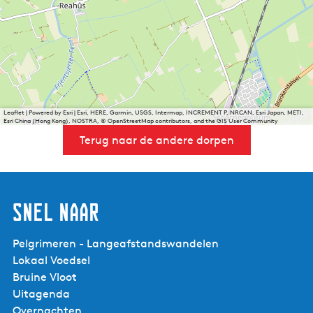
Leaflet
|
Powered by Esri | Esri, HERE, Garmin, USGS, Intermap, INCREMENT P, NRCAN, Esri Japan, METI,
Esri China (Hong Kong), NOSTRA, © OpenStreetMap contributors, and the GIS User Community
Terug naar de andere dorpen
Snel naar
Pelgrimeren - Langeafstandswandelen
Lokaal Voedsel
Bruine Vloot
Uitagenda
Overnachten