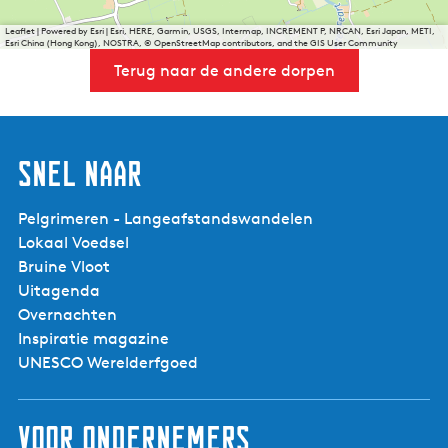
Leaflet
|
Powered by Esri | Esri, HERE, Garmin, USGS, Intermap, INCREMENT P, NRCAN, Esri Japan, METI,
Esri China (Hong Kong), NOSTRA, © OpenStreetMap contributors, and the GIS User Community
Terug naar de andere dorpen
Snel naar
Pelgrimeren - Langeafstandswandelen
Lokaal Voedsel
Bruine Vloot
Uitagenda
Overnachten
Inspiratie magazine
UNESCO Werelderfgoed
Voor ondernemers