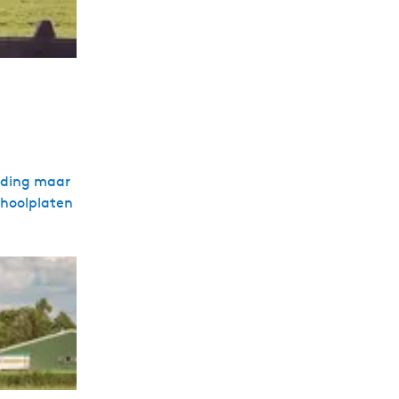
inding maar
choolplaten