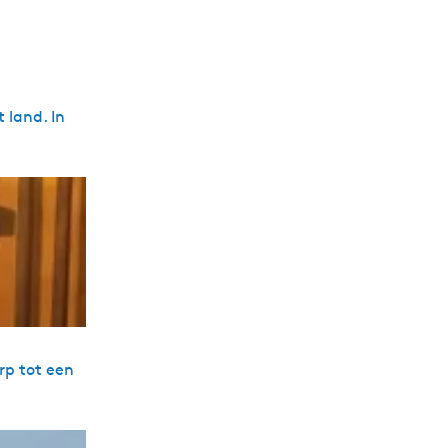
 land. In
.
rp tot een