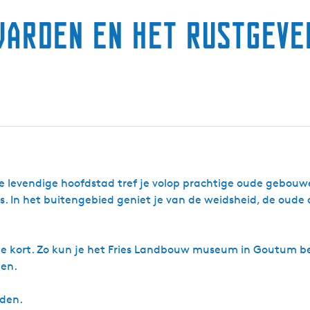
warden en het rustgeve
ze levendige hoofdstad tref je volop prachtige oude gebou
jes. In het buitengebied geniet je van de weidsheid, de oude
s te kort. Zo kun je het Fries Landbouw museum in Goutum 
gen.
den.