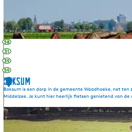
u
o
w
u
m
t
u
u
s
m
e
58
u
m
31
39
59
Boksum
4
Boksum is een dorp in de gemeente Waadhoeke, net ten 
Middelzee. Je kunt hier heerlijk fietsen genietend van d
B
o
k
s