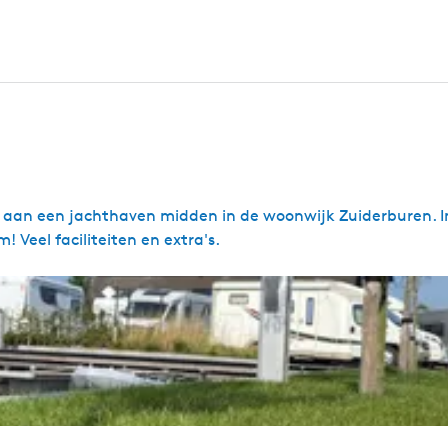
 aan een jachthaven midden in de woonwijk Zuiderburen. I
 Veel faciliteiten en extra's.