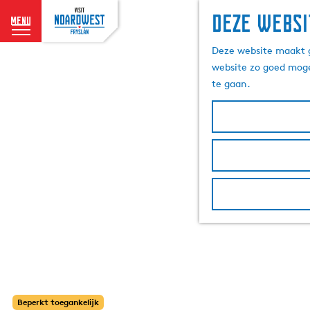
Deze websi
menu
G
Deze website maakt g
a
website zo goed moge
n
te gaan.
a
a
r
d
e
h
o
m
e
p
a
g
e
Beperkt toegankelijk