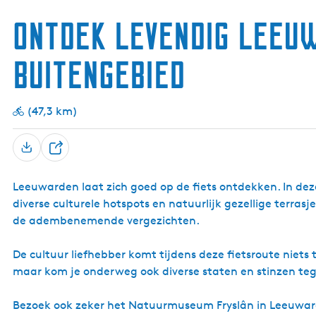
Ontdek levendig Leeu
buitengebied
(47,3 km)
D
e
Leeuwarden laat zich goed op de fiets ontdekken. In de
e
diverse culturele hotspots en natuurlijk gezellige terras
l
de adembenemende vergezichten.
De cultuur liefhebber komt tijdens deze fietsroute niet
maar kom je onderweg ook diverse staten en stinzen te
Bezoek ook zeker het Natuurmuseum Fryslân in Leeuwar