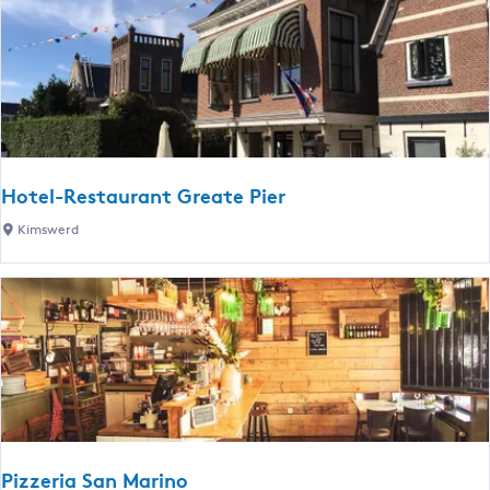
n
d
C
a
f
e
J
Hotel-Restaurant Greate Pier
a
H
Kimswerd
n
o
!
t
e
l
-
R
e
s
t
Pizzeria San Marino