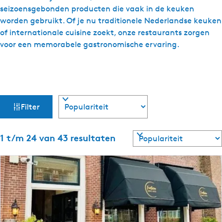
seizoensgebonden producten die vaak in de keuken
worden gebruikt. Of je nu traditionele Nederlandse keuken
of internationale cuisine zoekt, onze restaurants zorgen
voor een memorabele gastronomische ervaring.
W
S
Filter
o
a
r
t
S
1 t/m 24 van 43 resultaten
t
e
o
e
r
z
r
t
o
e
o
p
e
:
r
e
o