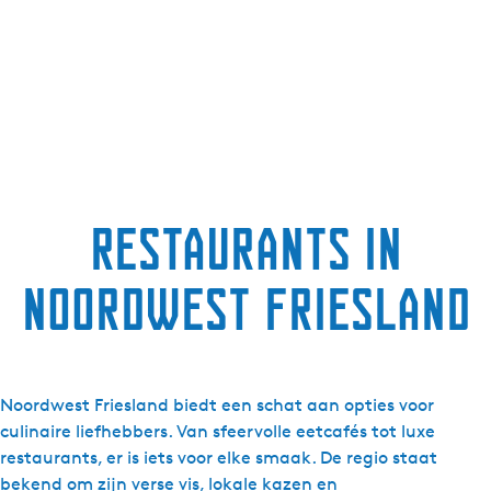
g
e
t
a
a
l
:
N
Restaurants in
e
d
Noordwest Friesland
e
r
l
a
n
Noordwest Friesland biedt een schat aan opties voor
d
culinaire liefhebbers. Van sfeervolle eetcafés tot luxe
s
restaurants, er is iets voor elke smaak. De regio staat
bekend om zijn verse vis, lokale kazen en