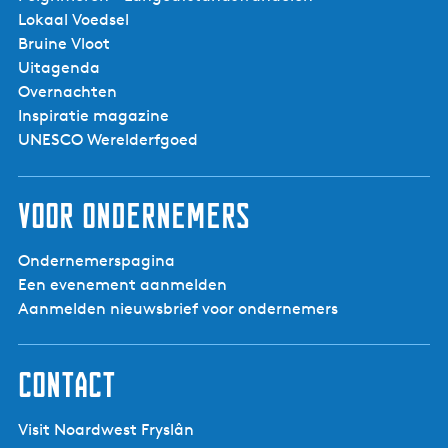
t
e
p
d
Lokaal Voedsel
O
p
a
e
Bruine Vloot
a
a
g
v
Uitagenda
n
g
i
o
Overnachten
'
i
n
l
Inspiratie magazine
t
n
a
g
UNESCO Werelderfgoed
W
a
e
e
n
t
d
Voor ondernemers
t
e
e
p
Ondernemerspagina
r
a
Een evenement aanmelden
g
Aanmelden nieuwsbrief voor ondernemers
i
n
a
Contact
Visit Noardwest Fryslân