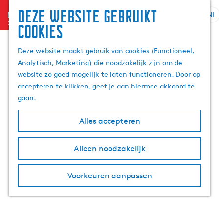
Deze website gebruikt
menu
NL
S
Z
cookies
G
e
o
a
l
e
Deze website maakt gebruik van cookies (Functioneel,
n
e
k
Analytisch, Marketing) die noodzakelijk zijn om de
a
c
e
website zo goed mogelijk te laten functioneren. Door op
a
t
n
accepteren te klikken, geef je aan hiermee akkoord te
r
e
gaan.
d
e
e
r
Alles accepteren
h
t
o
a
m
Alleen noodzakelijk
a
e
l
p
H
Voorkeuren aanpassen
a
u
g
i
e
d
i