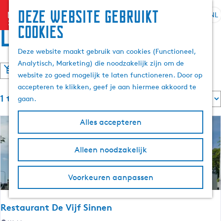
Deze website gebruikt
menu
NL
S
Z
Locaties
cookies
G
e
o
a
l
e
Deze website maakt gebruik van cookies (Functioneel,
n
e
k
Analytisch, Marketing) die noodzakelijk zijn om de
a
W
S
c
e
website zo goed mogelijk te laten functioneren. Door op
a
o
t
n
a
accepteren te klikken, geef je aan hiermee akkoord te
r
r
e
S
1 t/m 30 van 1326 resultaten
t
gaan.
d
e
o
t
e
e
r
r
e
Alles accepteren
h
t
t
z
r
o
e
a
o
m
o
e
Alleen noodzakelijk
a
p
r
e
l
:
e
o
p
H
Voorkeuren aanpassen
p
a
u
k
:
g
i
Restaurant De Vijf Sinnen
e
d
j
i