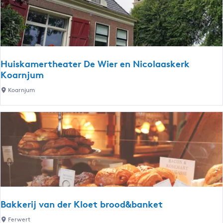
l
d
u
m
e
Huiskamertheater De Wier en Nicolaaskerk
r
Koarnjum
b
H
Koarnjum
o
u
s
i
s
k
a
m
e
r
t
Bakkerij van der Kloet brood&banket
h
B
Ferwert
e